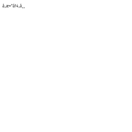
å‚æ•°å¼‚å¸¸